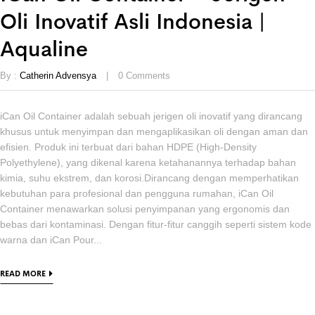
Oli Inovatif Asli Indonesia |
Aqualine
By :
Catherin Advensya
0
Comments
iCan Oil Container adalah sebuah jerigen oli inovatif yang dirancang
khusus untuk menyimpan dan mengaplikasikan oli dengan aman dan
efisien. Produk ini terbuat dari bahan HDPE (High-Density
Polyethylene), yang dikenal karena ketahanannya terhadap bahan
kimia, suhu ekstrem, dan korosi.Dirancang dengan memperhatikan
kebutuhan para profesional dan pengguna rumahan, iCan Oil
Container menawarkan solusi penyimpanan yang ergonomis dan
bebas dari kontaminasi. Dengan fitur-fitur canggih seperti sistem kode
warna dan iCan Pour...
READ MORE