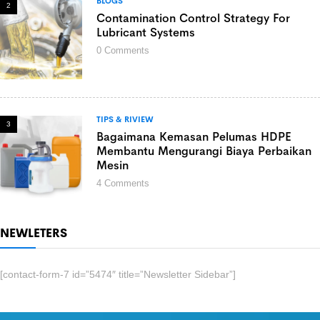
BLOGS
2
Contamination Control Strategy For
Lubricant Systems
0
Comments
TIPS & RIVIEW
3
Bagaimana Kemasan Pelumas HDPE
Membantu Mengurangi Biaya Perbaikan
Mesin
4
Comments
NEWLETERS
[contact-form-7 id=”5474″ title=”Newsletter Sidebar”]