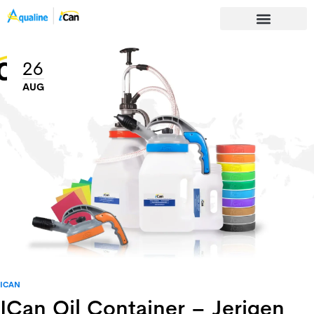
26
AUG
ICAN
ICan Oil Container – Jerigen