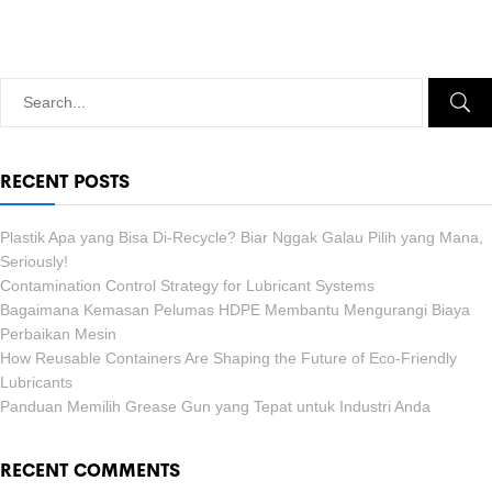
RECENT POSTS
Plastik Apa yang Bisa Di-Recycle? Biar Nggak Galau Pilih yang Mana,
Seriously!
Contamination Control Strategy for Lubricant Systems
Bagaimana Kemasan Pelumas HDPE Membantu Mengurangi Biaya
Perbaikan Mesin
How Reusable Containers Are Shaping the Future of Eco-Friendly
Lubricants
Panduan Memilih Grease Gun yang Tepat untuk Industri Anda
RECENT COMMENTS