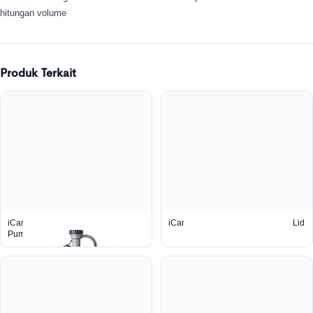
hitungan volume
Produk Terkait
iCan Container 5L With
iCan™ Oil Container 2L + Pump Lid
Pump/Storage Lid