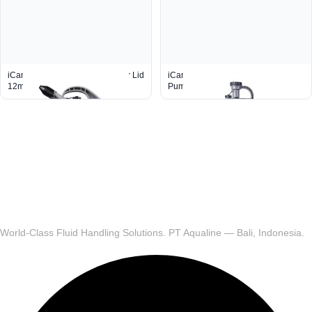
iCan™ Oil Container 10L + Pour Lid
iCan Container 10L With
12mm
Pump/Storage Lid
World-Class Fluid Handling Solutions. PT Aqualine — Bali, Indonesia.